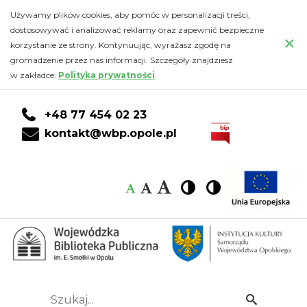
„Relacja
Przejdź
PRZEJDŹ
PRZEJDŹ
Przejdź
Używamy plików cookies, aby pomóc w personalizacji treści,
do
DO
DO
do
dostosowywać i analizować reklamy oraz zapewnić bezpieczne
Artura
×
głównej
KONTA
WYSZUKIWARKI
stopki
korzystanie ze strony. Kontynuując, wyrażasz zgodę na
treści
CZYTELNIKA
gromadzenie przez nas informacji. Szczegóły znajdziesz
Gordona
w zakładce:
Polityka prywatności
.
Pyma
+48 77 454 02 23
z
kontakt@wbp.opole.pl
Nantucket”
Czcionka:
Czcionka
Wysoki
Wysoki
Czcionka
Czcionka
Edgar
kontrast
kontrast
domyślna
średnia
duża
Allan
Poe
Tłumaczenie
Szukaj...
Idź