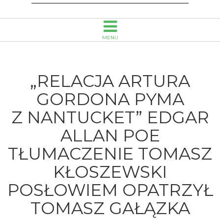
Tomasz
Kłoszewski
MENU
Posłowiem
opatrzył
„RELACJA ARTURA
Tomasz
GORDONA PYMA
Z NANTUCKET” EDGAR
Gałązka
ALLAN POE
-
TŁUMACZENIE TOMASZ
Wojewódzka
KŁOSZEWSKI
Biblioteka
POSŁOWIEM OPATRZYŁ
Publiczna
TOMASZ GAŁĄZKA