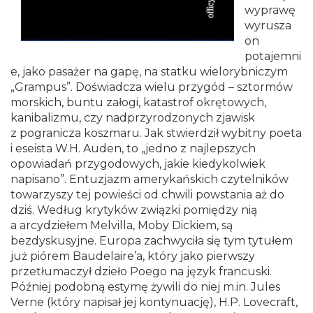
wyprawę
wyrusza
on
potajemni
e, jako pasażer na gapę, na statku wielorybniczym
„Grampus”. Doświadcza wielu przygód – sztormów
morskich, buntu załogi, katastrof okrętowych,
kanibalizmu, czy nadprzyrodzonych zjawisk
z pogranicza koszmaru. Jak stwierdził wybitny poeta
i eseista W.H. Auden, to „jedno z najlepszych
opowiadań przygodowych, jakie kiedykolwiek
napisano”. Entuzjazm amerykańskich czytelników
towarzyszy tej powieści od chwili powstania aż do
dziś. Według krytyków związki pomiędzy nią
a arcydziełem Melvilla, Moby Dickiem, są
bezdyskusyjne. Europa zachwyciła się tym tytułem
już piórem Baudelaire’a, który jako pierwszy
przetłumaczył dzieło Poego na język francuski.
Później podobną estymę żywili do niej m.in. Jules
Verne (który napisał jej kontynuację), H.P. Lovecraft,