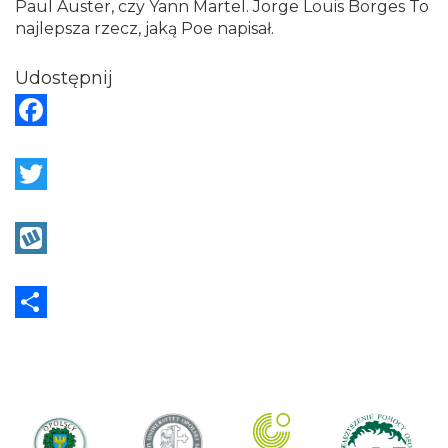
Paul Auster, czy Yann Martel. Jorge Louis Borges To
najlepsza rzecz, jaką Poe napisał.
Udostępnij
F
a
c
T
e
w
b
i
W
o
t
y
o
t
k
S
k
e
o
h
r
p
a
r