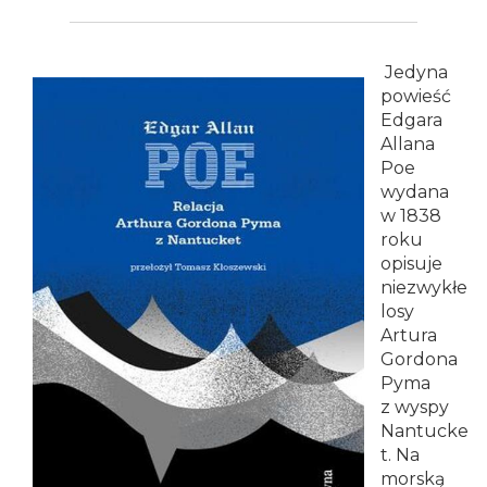
im.
Emanuela
Jedyna
powieść
Smołki
Edgara
Allana
w
Poe
wydana
Opolu
w 1838
roku
opisuje
niezwykłe
losy
Artura
Gordona
Pyma
z wyspy
Nantucke
t. Na
morską