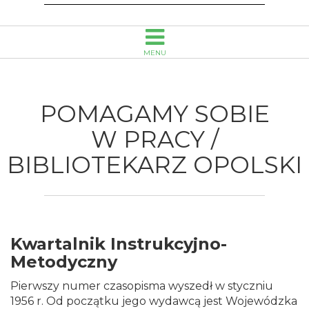
Publiczna
im.
MENU
Emanuela
Smołki
POMAGAMY SOBIE
w
W PRACY /
BIBLIOTEKARZ OPOLSKI
Opolu
Kwartalnik Instrukcyjno-
Metodyczny
Pierwszy numer czasopisma wyszedł w styczniu
1956 r. Od początku jego wydawcą jest Wojewódzka