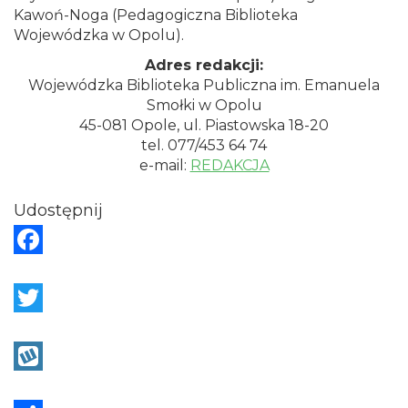
Kawoń-Noga (Pedagogiczna Biblioteka
Wojewódzka w Opolu).
Adres redakcji:
Wojewódzka Biblioteka Publiczna im. Emanuela
Smołki w Opolu
45-081 Opole, ul. Piastowska 18-20
tel. 077/453 64 74
e-mail:
REDAKCJA
Udostępnij
F
a
c
T
e
w
b
i
W