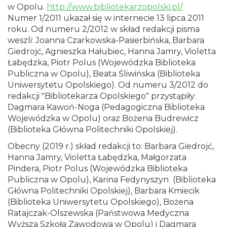
w Opolu.
http://www.bibliotekarzopolski.pl/
Numer 1/2011 ukazał się w internecie 13 lipca 2011
roku. Od numeru 2/2012 w skład redakcji pisma
weszli: Joanna Czarkowska-Pasierbińska, Barbara
Giedrojć, Agnieszka Hałubiec, Hanna Jamry, Violetta
Łabędzka, Piotr Polus (Wojewódzka Biblioteka
Publiczna w Opolu), Beata Śliwińska (Biblioteka
Uniwersytetu Opolskiego). Od numeru 3/2012 do
redakcji "Bibliotekarza Opolskiego" przystąpiły:
Dagmara Kawoń-Noga (Pedagogiczna Biblioteka
Wojewódzka w Opolu) oraz Bożena Budrewicz
(Biblioteka Główna Politechniki Opolskiej).
Obecny (2019 r.) skład redakcji to: Barbara Giedrojć,
Hanna Jamry, Violetta Łabędzka, Małgorzata
Pindera, Piotr Polus (Wojewódzka Biblioteka
Publiczna w Opolu), Karina Fedynyszyn (Biblioteka
Główna Politechniki Opolskiej), Barbara Kmiecik
(Biblioteka Uniwersytetu Opolskiego), Bożena
Ratajczak-Olszewska (Państwowa Medyczna
Wyższa Szkoła Zawodowa w Opolu) i Dagmara