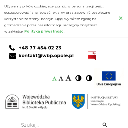
POMAGAMY
Przejdź
PRZEJDŹ
PRZEJDŹ
Przejdź
Używamy plików cookies, aby pomóc w personalizacji treści,
do
DO
DO
do
dostosowywać i analizować reklamy oraz zapewnić bezpieczne
SOBIE
×
głównej
KONTA
WYSZUKIWARKI
stopki
korzystanie ze strony. Kontynuując, wyrażasz zgodę na
treści
CZYTELNIKA
gromadzenie przez nas informacji. Szczegóły znajdziesz
W
w zakładce:
Polityka prywatności
.
PRACY
+48 77 454 02 23
/
kontakt@wbp.opole.pl
BIBLIOTEKARZ
Czcionka:
Czcionka
Wysoki
Wysoki
Czcionka
Czcionka
OPOLSKI
kontrast
kontrast
domyślna
średnia
duża
-
Wojewódzka
Biblioteka
Szukaj...
Idź