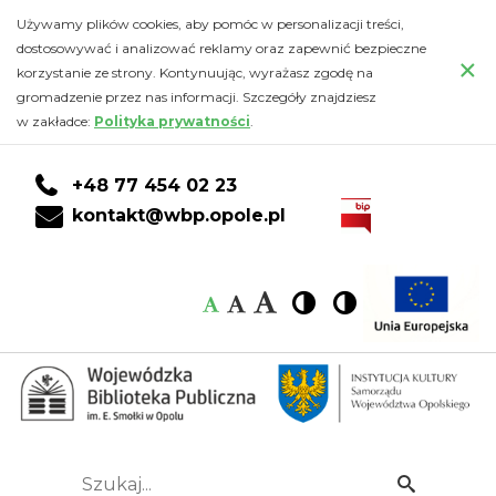
Ogłoszenia
Przejdź
PRZEJDŹ
PRZEJDŹ
Przejdź
Używamy plików cookies, aby pomóc w personalizacji treści,
do
DO
DO
do
dostosowywać i analizować reklamy oraz zapewnić bezpieczne
-
×
głównej
KONTA
WYSZUKIWARKI
stopki
korzystanie ze strony. Kontynuując, wyrażasz zgodę na
treści
CZYTELNIKA
gromadzenie przez nas informacji. Szczegóły znajdziesz
Wojewódzka
w zakładce:
Polityka prywatności
.
Biblioteka
+48 77 454 02 23
Publiczna
kontakt@wbp.opole.pl
im.
Czcionka:
Czcionka
Wysoki
Wysoki
Czcionka
Czcionka
Emanuela
kontrast
kontrast
domyślna
średnia
duża
Smołki
w
Opolu
Szukaj...
Idź