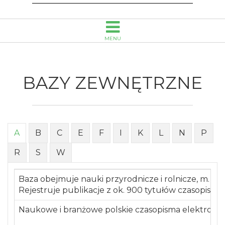
Opolu
MENU
BAZY ZEWNĘTRZNE
A
B
C
E
F
I
K
L
N
P
R
S
W
Baza obejmuje nauki przyrodnicze i rolnicze, m. in.
Rejestruje publikacje z ok. 900 tytułów czasopism.
Naukowe i branżowe polskie czasopisma elektronicz