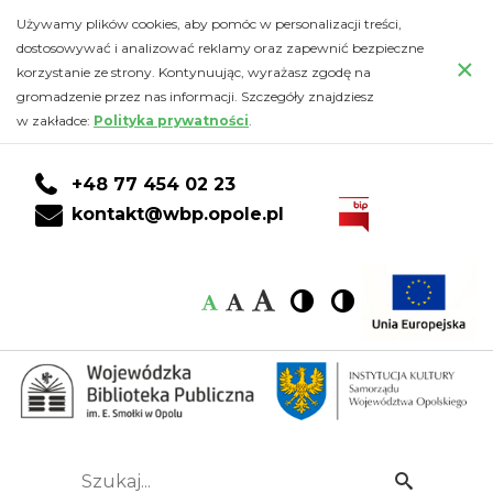
BAZY
Przejdź
PRZEJDŹ
PRZEJDŹ
Przejdź
Używamy plików cookies, aby pomóc w personalizacji treści,
do
DO
DO
do
dostosowywać i analizować reklamy oraz zapewnić bezpieczne
ZEWNĘTRZNE
×
głównej
KONTA
WYSZUKIWARKI
stopki
korzystanie ze strony. Kontynuując, wyrażasz zgodę na
treści
CZYTELNIKA
gromadzenie przez nas informacji. Szczegóły znajdziesz
-
w zakładce:
Polityka prywatności
.
Wojewódzka
+48 77 454 02 23
Biblioteka
kontakt@wbp.opole.pl
Publiczna
Czcionka:
Czcionka
Wysoki
Wysoki
Czcionka
Czcionka
im.
kontrast
kontrast
domyślna
średnia
duża
Emanuela
Smołki
w
Szukaj...
Idź