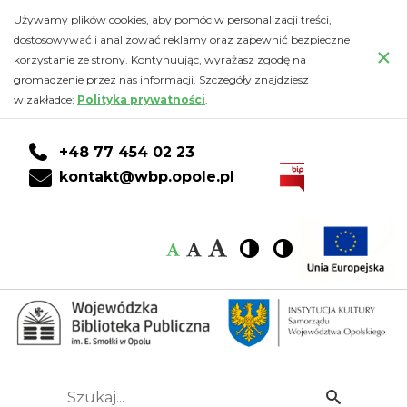
2025
Przejdź
PRZEJDŹ
PRZEJDŹ
Przejdź
Używamy plików cookies, aby pomóc w personalizacji treści,
do
DO
DO
do
dostosowywać i analizować reklamy oraz zapewnić bezpieczne
-
×
głównej
KONTA
WYSZUKIWARKI
stopki
korzystanie ze strony. Kontynuując, wyrażasz zgodę na
treści
CZYTELNIKA
gromadzenie przez nas informacji. Szczegóły znajdziesz
Wojewódzka
w zakładce:
Polityka prywatności
.
Biblioteka
+48 77 454 02 23
Publiczna
kontakt@wbp.opole.pl
im.
Czcionka:
Czcionka
Wysoki
Wysoki
Czcionka
Czcionka
Emanuela
kontrast
kontrast
domyślna
średnia
duża
Smołki
w
Opolu
Szukaj...
Idź