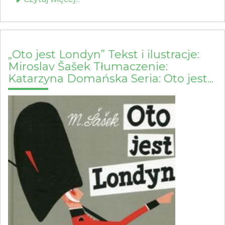
„Oto jest Londyn” Tekst i ilustracje:
Miroslav Šašek Tłumaczenie:
Katarzyna Domańska Seria: Oto jest...