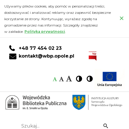
Wydawnictwo
Przejdź
PRZEJDŹ
PRZEJDŹ
Przejdź
Używamy plików cookies, aby pomóc w personalizacji treści,
do
DO
DO
do
dostosowywać i analizować reklamy oraz zapewnić bezpieczne
Dwie
×
głównej
KONTA
WYSZUKIWARKI
stopki
korzystanie ze strony. Kontynuując, wyrażasz zgodę na
treści
CZYTELNIKA
gromadzenie przez nas informacji. Szczegóły znajdziesz
Siostry
w zakładce:
Polityka prywatności
.
-
+48 77 454 02 23
Wojewódzka
kontakt@wbp.opole.pl
Biblioteka
Czcionka:
Czcionka
Wysoki
Wysoki
Czcionka
Czcionka
Publiczna
kontrast
kontrast
domyślna
średnia
duża
im.
Emanuela
Smołki
Szukaj...
Idź