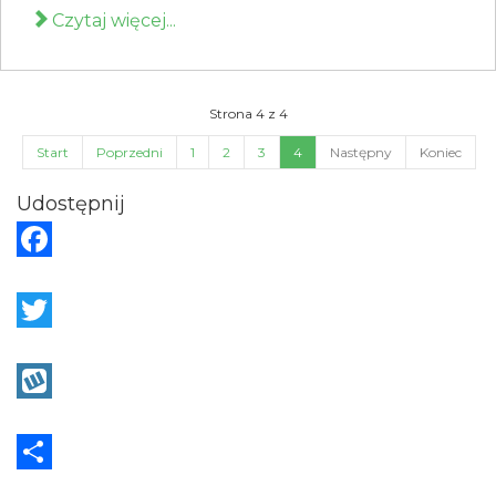
Czytaj więcej...
Strona 4 z 4
Start
Poprzedni
1
2
3
4
Następny
Koniec
Udostępnij
F
a
c
T
e
w
b
i
W
o
t
y
o
t
k
S