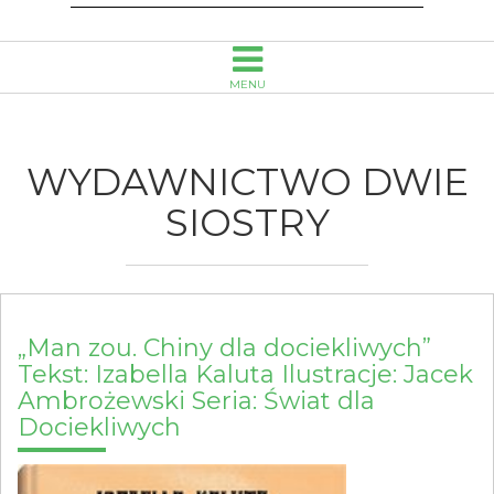
w
Opolu
MENU
WYDAWNICTWO DWIE
SIOSTRY
„Man zou. Chiny dla dociekliwych”
Tekst: Izabella Kaluta Ilustracje: Jacek
Ambrożewski Seria: Świat dla
Dociekliwych