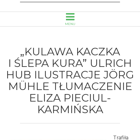
Tłumaczenie
Eliza
MENU
Pieciul-
Karmińska
„KULAWA KACZKA
-
I ŚLEPA KURA” ULRICH
HUB ILUSTRACJE JÖRG
Wojewódzka
MÜHLE TŁUMACZENIE
Biblioteka
ELIZA PIECIUL-
Publiczna
KARMIŃSKA
im.
Emanuela
Trafiła