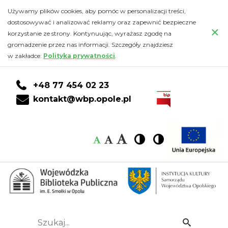
„Kulawa
Przejdź
PRZEJDŹ
PRZEJDŹ
Przejdź
Używamy plików cookies, aby pomóc w personalizacji treści,
do
DO
DO
do
dostosowywać i analizować reklamy oraz zapewnić bezpieczne
kaczka
×
głównej
KONTA
WYSZUKIWARKI
stopki
korzystanie ze strony. Kontynuując, wyrażasz zgodę na
treści
CZYTELNIKA
gromadzenie przez nas informacji. Szczegóły znajdziesz
i
w zakładce:
Polityka prywatności
.
ślepa
+48 77 454 02 23
kura”
kontakt@wbp.opole.pl
Ulrich
Czcionka:
Czcionka
Wysoki
Wysoki
Czcionka
Czcionka
Hub
kontrast
kontrast
domyślna
średnia
duża
Ilustracje
Jörg
Mühle
Szukaj...
Idź