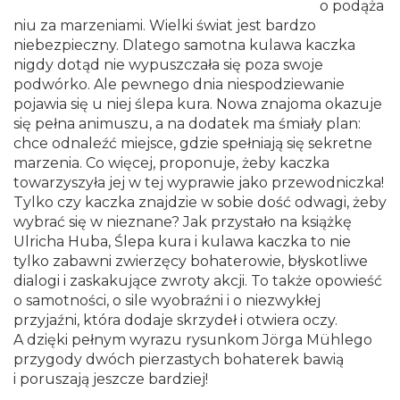
o podąża
niu za marzeniami. Wielki świat jest bardzo
niebezpieczny. Dlatego samotna kulawa kaczka
nigdy dotąd nie wypuszczała się poza swoje
podwórko. Ale pewnego dnia niespodziewanie
pojawia się u niej ślepa kura. Nowa znajoma okazuje
się pełna animuszu, a na dodatek ma śmiały plan:
chce odnaleźć miejsce, gdzie spełniają się sekretne
marzenia. Co więcej, proponuje, żeby kaczka
towarzyszyła jej w tej wyprawie jako przewodniczka!
Tylko czy kaczka znajdzie w sobie dość odwagi, żeby
wybrać się w nieznane? Jak przystało na książkę
Ulricha Huba, Ślepa kura i kulawa kaczka to nie
tylko zabawni zwierzęcy bohaterowie, błyskotliwe
dialogi i zaskakujące zwroty akcji. To także opowieść
o samotności, o sile wyobraźni i o niezwykłej
przyjaźni, która dodaje skrzydeł i otwiera oczy.
A dzięki pełnym wyrazu rysunkom Jörga Mühlego
przygody dwóch pierzastych bohaterek bawią
i poruszają jeszcze bardziej!