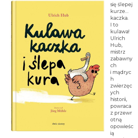
Smołki
się ślepej
kurze…
w
kaczka.
I to
Opolu
kulawa!
Ulrich
Hub,
mistrz
zabawny
ch
i mądryc
h
zwierzęc
ych
historii,
powraca
z przewr
otną
opowieśc
ią