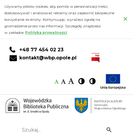
2009
Przejdź
PRZEJDŹ
PRZEJDŹ
Przejdź
Używamy plików cookies, aby pomóc w personalizacji treści,
do
DO
DO
do
dostosowywać i analizować reklamy oraz zapewnić bezpieczne
rok
×
głównej
KONTA
WYSZUKIWARKI
stopki
korzystanie ze strony. Kontynuując, wyrażasz zgodę na
treści
CZYTELNIKA
gromadzenie przez nas informacji. Szczegóły znajdziesz
-
w zakładce:
Polityka prywatności
.
Wojewódzka
+48 77 454 02 23
Biblioteka
kontakt@wbp.opole.pl
Publiczna
Czcionka:
Czcionka
Wysoki
Wysoki
Czcionka
Czcionka
im.
kontrast
kontrast
domyślna
średnia
duża
Emanuela
Smołki
w
Szukaj...
Idź