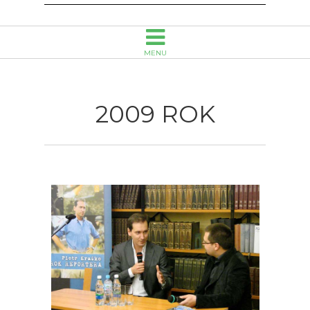
Opolu
MENU
2009 ROK