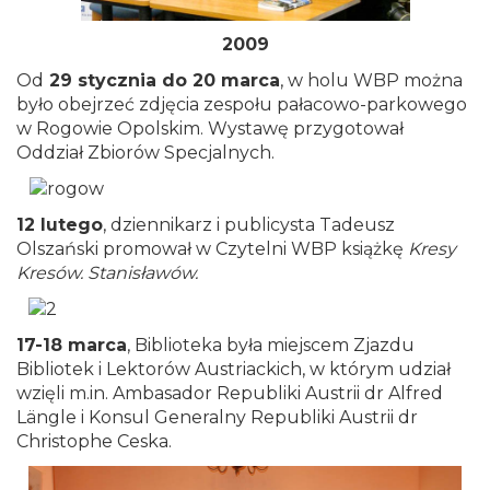
2009
Od
29 stycznia do 20 marca
, w holu WBP można
było obejrzeć zdjęcia zespołu pałacowo-parkowego
w Rogowie Opolskim. Wystawę przygotował
Oddział Zbiorów Specjalnych.
12 lutego
, dziennikarz i publicysta Tadeusz
Olszański promował w Czytelni WBP książkę
Kresy
Kresów. Stanisławów.
17-18 marca
, Biblioteka była miejscem Zjazdu
Bibliotek i Lektorów Austriackich, w którym udział
wzięli m.in. Ambasador Republiki Austrii dr Alfred
Längle i Konsul Generalny Republiki Austrii dr
Christophe Ceska.