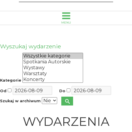
Smołki
w
MENU
Opolu
Wyszukaj wydarzenie
Kategorie
Od
Do
Szukaj w archiwum
WYDARZENIA