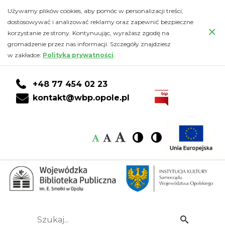
Events
Przejdź
PRZEJDŹ
PRZEJDŹ
Przejdź
Używamy plików cookies, aby pomóc w personalizacji treści,
do
DO
DO
do
dostosowywać i analizować reklamy oraz zapewnić bezpieczne
tagged
×
głównej
KONTA
WYSZUKIWARKI
stopki
korzystanie ze strony. Kontynuując, wyrażasz zgodę na
treści
CZYTELNIKA
gromadzenie przez nas informacji. Szczegóły znajdziesz
with
w zakładce:
Polityka prywatności
.
wydarzenie
+48 77 454 02 23
-
kontakt@wbp.opole.pl
Wojewódzka
Czcionka:
Czcionka
Wysoki
Wysoki
Czcionka
Czcionka
Biblioteka
kontrast
kontrast
domyślna
średnia
duża
Publiczna
im.
Emanuela
Szukaj...
Idź