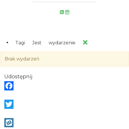
Tagi
Jest
wydarzenie
Brak wydarzeń
Udostępnij
F
a
c
T
e
w