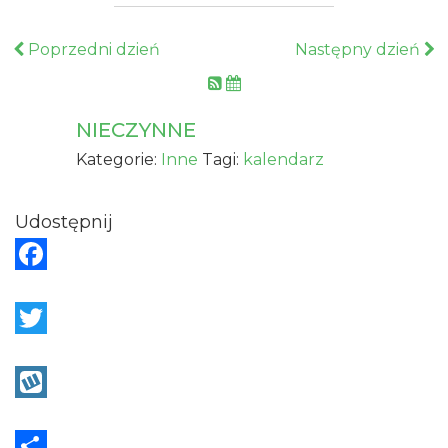
Poprzedni dzień
Następny dzień
NIECZYNNE
Kategorie:
Inne
Tagi:
kalendarz
Udostępnij
F
a
c
T
e
w
b
i
W
o
t
y