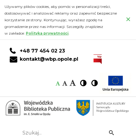
Kalendarz
Przejdź
PRZEJDŹ
PRZEJDŹ
Przejdź
Używamy plików cookies, aby pomóc w personalizacji treści,
do
DO
DO
do
dostosowywać i analizować reklamy oraz zapewnić bezpieczne
-
×
głównej
KONTA
WYSZUKIWARKI
stopki
korzystanie ze strony. Kontynuując, wyrażasz zgodę na
treści
CZYTELNIKA
gromadzenie przez nas informacji. Szczegóły znajdziesz
Wojewódzka
w zakładce:
Polityka prywatności
.
Biblioteka
+48 77 454 02 23
Publiczna
kontakt@wbp.opole.pl
im.
Czcionka:
Czcionka
Wysoki
Wysoki
Czcionka
Czcionka
Emanuela
kontrast
kontrast
domyślna
średnia
duża
Smołki
w
Opolu
Szukaj...
Idź