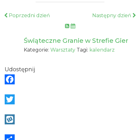
Poprzedni dzień
Następny dzień
Świąteczne Granie w Strefie Gier
Kategorie:
Warsztaty
Tagi:
kalendarz
Udostępnij
F
a
c
T
e
w
b
i
W
o
t
y