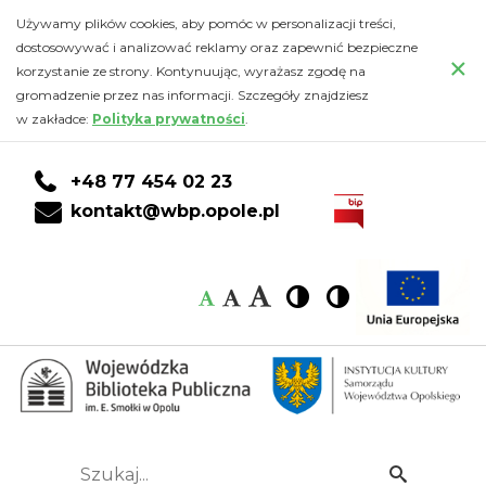
Kalendarz
Przejdź
PRZEJDŹ
PRZEJDŹ
Przejdź
Używamy plików cookies, aby pomóc w personalizacji treści,
do
DO
DO
do
dostosowywać i analizować reklamy oraz zapewnić bezpieczne
-
×
głównej
KONTA
WYSZUKIWARKI
stopki
korzystanie ze strony. Kontynuując, wyrażasz zgodę na
treści
CZYTELNIKA
gromadzenie przez nas informacji. Szczegóły znajdziesz
Wojewódzka
w zakładce:
Polityka prywatności
.
Biblioteka
+48 77 454 02 23
Publiczna
kontakt@wbp.opole.pl
im.
Czcionka:
Czcionka
Wysoki
Wysoki
Czcionka
Czcionka
Emanuela
kontrast
kontrast
domyślna
średnia
duża
Smołki
w
Opolu
Szukaj...
Idź