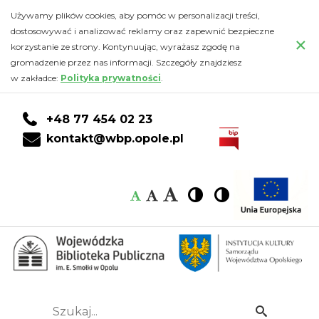
Kalendarz
Przejdź
PRZEJDŹ
PRZEJDŹ
Przejdź
Używamy plików cookies, aby pomóc w personalizacji treści,
do
DO
DO
do
dostosowywać i analizować reklamy oraz zapewnić bezpieczne
-
×
głównej
KONTA
WYSZUKIWARKI
stopki
korzystanie ze strony. Kontynuując, wyrażasz zgodę na
treści
CZYTELNIKA
gromadzenie przez nas informacji. Szczegóły znajdziesz
Wojewódzka
w zakładce:
Polityka prywatności
.
Biblioteka
+48 77 454 02 23
Publiczna
kontakt@wbp.opole.pl
im.
Czcionka:
Czcionka
Wysoki
Wysoki
Czcionka
Czcionka
Emanuela
kontrast
kontrast
domyślna
średnia
duża
Smołki
w
Opolu
Szukaj...
Idź