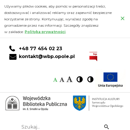
Kalendarz
Przejdź
PRZEJDŹ
PRZEJDŹ
Przejdź
Używamy plików cookies, aby pomóc w personalizacji treści,
do
DO
DO
do
dostosowywać i analizować reklamy oraz zapewnić bezpieczne
-
×
głównej
KONTA
WYSZUKIWARKI
stopki
korzystanie ze strony. Kontynuując, wyrażasz zgodę na
treści
CZYTELNIKA
gromadzenie przez nas informacji. Szczegóły znajdziesz
Wojewódzka
w zakładce:
Polityka prywatności
.
Biblioteka
+48 77 454 02 23
Publiczna
kontakt@wbp.opole.pl
im.
Czcionka:
Czcionka
Wysoki
Wysoki
Czcionka
Czcionka
Emanuela
kontrast
kontrast
domyślna
średnia
duża
Smołki
w
Opolu
Szukaj...
Idź