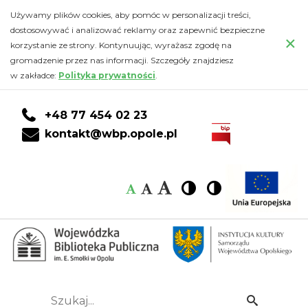
Kalendarz
Przejdź
PRZEJDŹ
PRZEJDŹ
Przejdź
Używamy plików cookies, aby pomóc w personalizacji treści,
do
DO
DO
do
dostosowywać i analizować reklamy oraz zapewnić bezpieczne
-
×
głównej
KONTA
WYSZUKIWARKI
stopki
korzystanie ze strony. Kontynuując, wyrażasz zgodę na
treści
CZYTELNIKA
gromadzenie przez nas informacji. Szczegóły znajdziesz
Wojewódzka
w zakładce:
Polityka prywatności
.
Biblioteka
+48 77 454 02 23
Publiczna
kontakt@wbp.opole.pl
im.
Czcionka:
Czcionka
Wysoki
Wysoki
Czcionka
Czcionka
Emanuela
kontrast
kontrast
domyślna
średnia
duża
Smołki
w
Opolu
Szukaj...
Idź