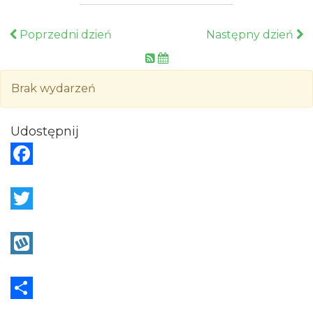
Poprzedni dzień
Następny dzień
Brak wydarzeń
Udostępnij
F
a
c
T
e
w
b
i
W
o
t
y
o
t
k
S