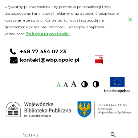
Kalendarz
Przejdź
PRZEJDŹ
PRZEJDŹ
Przejdź
Używamy plików cookies, aby pomóc w personalizacji treści,
do
DO
DO
do
dostosowywać i analizować reklamy oraz zapewnić bezpieczne
-
×
głównej
KONTA
WYSZUKIWARKI
stopki
korzystanie ze strony. Kontynuując, wyrażasz zgodę na
treści
CZYTELNIKA
gromadzenie przez nas informacji. Szczegóły znajdziesz
Wojewódzka
w zakładce:
Polityka prywatności
.
Biblioteka
+48 77 454 02 23
Publiczna
kontakt@wbp.opole.pl
im.
Czcionka:
Czcionka
Wysoki
Wysoki
Czcionka
Czcionka
Emanuela
kontrast
kontrast
domyślna
średnia
duża
Smołki
w
Opolu
Szukaj...
Idź