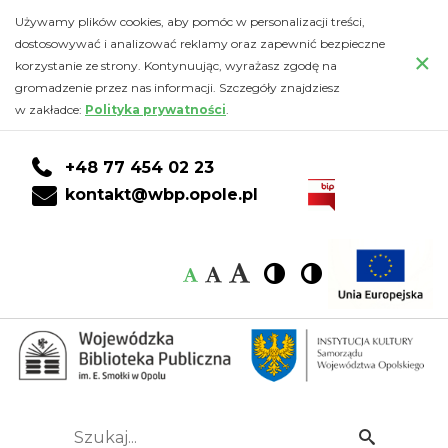
Kalendarz
Przejdź
PRZEJDŹ
PRZEJDŹ
Przejdź
Używamy plików cookies, aby pomóc w personalizacji treści,
do
DO
DO
do
dostosowywać i analizować reklamy oraz zapewnić bezpieczne
-
×
głównej
KONTA
WYSZUKIWARKI
stopki
korzystanie ze strony. Kontynuując, wyrażasz zgodę na
treści
CZYTELNIKA
gromadzenie przez nas informacji. Szczegóły znajdziesz
Wojewódzka
w zakładce:
Polityka prywatności
.
Biblioteka
+48 77 454 02 23
Publiczna
kontakt@wbp.opole.pl
im.
Czcionka:
Czcionka
Wysoki
Wysoki
Czcionka
Czcionka
Emanuela
kontrast
kontrast
domyślna
średnia
duża
Smołki
w
Opolu
Szukaj...
Idź