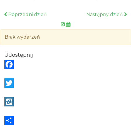
Poprzedni dzień
Następny dzień
Brak wydarzeń
Udostępnij
F
a
c
T
e
w
b
i
W
o
t
y
o
t
k
S