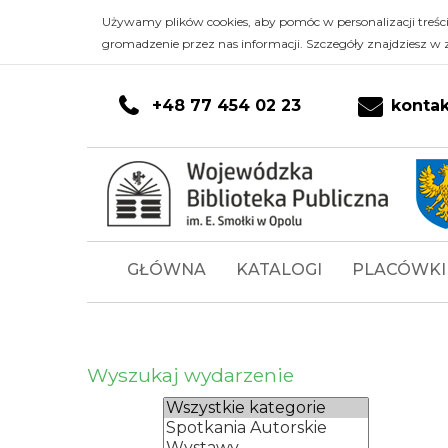
Kalendarz
Przejdź do głównej treści
PRZEJDŹ DO KONTA CZYTELNIKA
PRZEJDŹ DO WYSZUKIWARKI
Przejdź do stopki
Używamy plików cookies, aby pomóc w personalizacji treśc
gromadzenie przez nas informacji. Szczegóły znajdziesz w 
-
Wojewódzka
+48 77 454 02 23
konta
Biblioteka
Publiczna
im.
Menu
GŁÓWNA
KATALOGI
PLACÓWKI
Emanuela
główne
Smołki
w
Wyszukaj wydarzenie
Opolu