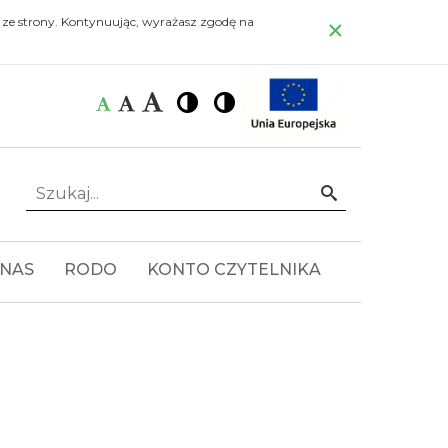
×
 ze strony. Kontynuując, wyrażasz zgodę na
Czcionka:
Czcionka
Wysoki
Wysoki
Czcionka
Czcionka
kontrast
kontrast
domyślna
średnia
duża
Szukaj...
Idź
 NAS
RODO
KONTO CZYTELNIKA