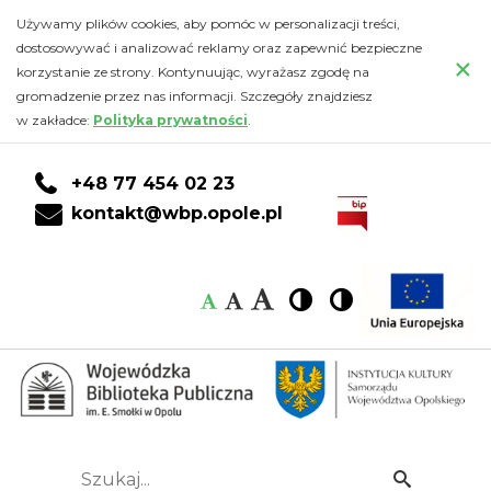
Kalendarz
Przejdź
PRZEJDŹ
PRZEJDŹ
Przejdź
Używamy plików cookies, aby pomóc w personalizacji treści,
do
DO
DO
do
dostosowywać i analizować reklamy oraz zapewnić bezpieczne
-
×
głównej
KONTA
WYSZUKIWARKI
stopki
korzystanie ze strony. Kontynuując, wyrażasz zgodę na
treści
CZYTELNIKA
gromadzenie przez nas informacji. Szczegóły znajdziesz
Wojewódzka
w zakładce:
Polityka prywatności
.
Biblioteka
+48 77 454 02 23
Publiczna
kontakt@wbp.opole.pl
im.
Czcionka:
Czcionka
Wysoki
Wysoki
Czcionka
Czcionka
Emanuela
kontrast
kontrast
domyślna
średnia
duża
Smołki
w
Opolu
Szukaj...
Idź