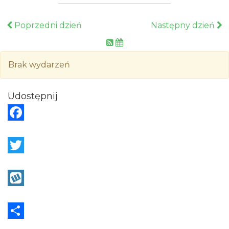
Poprzedni dzień
Następny dzień
Brak wydarzeń
Udostępnij
F
a
c
T
e
w
b
i
W
o
t
y
o
t
k
S