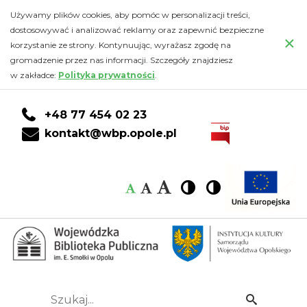
Kalendarz
Przejdź
PRZEJDŹ
PRZEJDŹ
Przejdź
Używamy plików cookies, aby pomóc w personalizacji treści,
do
DO
DO
do
dostosowywać i analizować reklamy oraz zapewnić bezpieczne
-
×
głównej
KONTA
WYSZUKIWARKI
stopki
korzystanie ze strony. Kontynuując, wyrażasz zgodę na
treści
CZYTELNIKA
gromadzenie przez nas informacji. Szczegóły znajdziesz
Wojewódzka
w zakładce:
Polityka prywatności
.
Biblioteka
+48 77 454 02 23
Publiczna
kontakt@wbp.opole.pl
im.
Czcionka:
Czcionka
Wysoki
Wysoki
Czcionka
Czcionka
Emanuela
kontrast
kontrast
domyślna
średnia
duża
Smołki
w
Opolu
Szukaj...
Idź