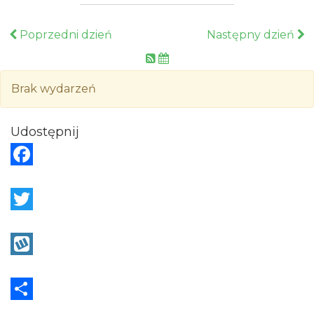
Poprzedni dzień
Następny dzień
Brak wydarzeń
Udostępnij
F
a
c
T
e
w
b
i
W
o
t
y
o
t
k
S