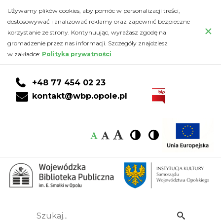
Kalendarz
Przejdź
PRZEJDŹ
PRZEJDŹ
Przejdź
Używamy plików cookies, aby pomóc w personalizacji treści,
do
DO
DO
do
dostosowywać i analizować reklamy oraz zapewnić bezpieczne
-
×
głównej
KONTA
WYSZUKIWARKI
stopki
korzystanie ze strony. Kontynuując, wyrażasz zgodę na
treści
CZYTELNIKA
gromadzenie przez nas informacji. Szczegóły znajdziesz
Wojewódzka
w zakładce:
Polityka prywatności
.
Biblioteka
+48 77 454 02 23
Publiczna
kontakt@wbp.opole.pl
im.
Czcionka:
Czcionka
Wysoki
Wysoki
Czcionka
Czcionka
Emanuela
kontrast
kontrast
domyślna
średnia
duża
Smołki
w
Opolu
Szukaj...
Idź