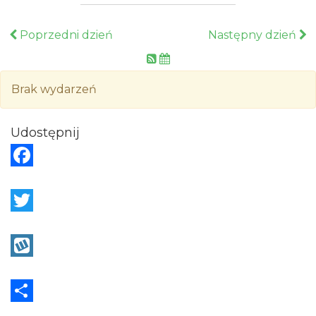
Poprzedni dzień
Następny dzień
Brak wydarzeń
Udostępnij
F
a
c
T
e
w
b
i
W
o
t
y
o
t
k
S