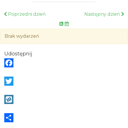
Poprzedni dzień
Następny dzień
Brak wydarzeń
Udostępnij
F
a
c
T
e
w
b
i
W
o
t
y
o
t
k
S