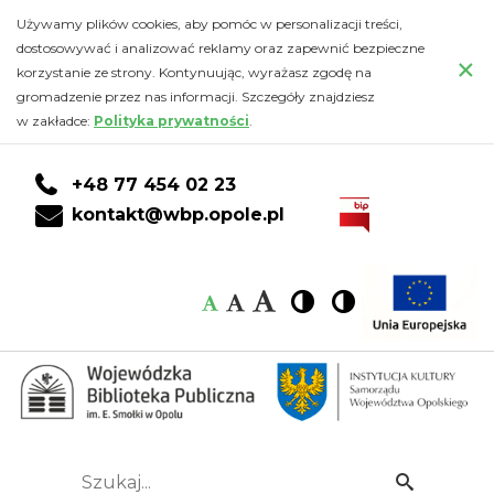
Kalendarz
Przejdź
PRZEJDŹ
PRZEJDŹ
Przejdź
Używamy plików cookies, aby pomóc w personalizacji treści,
do
DO
DO
do
dostosowywać i analizować reklamy oraz zapewnić bezpieczne
-
×
głównej
KONTA
WYSZUKIWARKI
stopki
korzystanie ze strony. Kontynuując, wyrażasz zgodę na
treści
CZYTELNIKA
gromadzenie przez nas informacji. Szczegóły znajdziesz
Wojewódzka
w zakładce:
Polityka prywatności
.
Biblioteka
+48 77 454 02 23
Publiczna
kontakt@wbp.opole.pl
im.
Czcionka:
Czcionka
Wysoki
Wysoki
Czcionka
Czcionka
Emanuela
kontrast
kontrast
domyślna
średnia
duża
Smołki
w
Opolu
Szukaj...
Idź