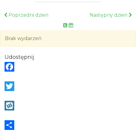
Poprzedni dzień
Następny dzień
Brak wydarzeń
Udostępnij
F
a
c
T
e
w
b
i
W
o
t
y
o
t
k
S