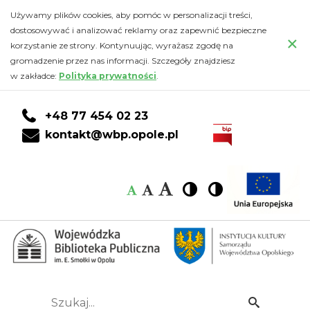
Kalendarz
Przejdź
PRZEJDŹ
PRZEJDŹ
Przejdź
Używamy plików cookies, aby pomóc w personalizacji treści,
do
DO
DO
do
dostosowywać i analizować reklamy oraz zapewnić bezpieczne
-
×
głównej
KONTA
WYSZUKIWARKI
stopki
korzystanie ze strony. Kontynuując, wyrażasz zgodę na
treści
CZYTELNIKA
gromadzenie przez nas informacji. Szczegóły znajdziesz
Wojewódzka
w zakładce:
Polityka prywatności
.
Biblioteka
+48 77 454 02 23
Publiczna
kontakt@wbp.opole.pl
im.
Czcionka:
Czcionka
Wysoki
Wysoki
Czcionka
Czcionka
Emanuela
kontrast
kontrast
domyślna
średnia
duża
Smołki
w
Opolu
Szukaj...
Idź