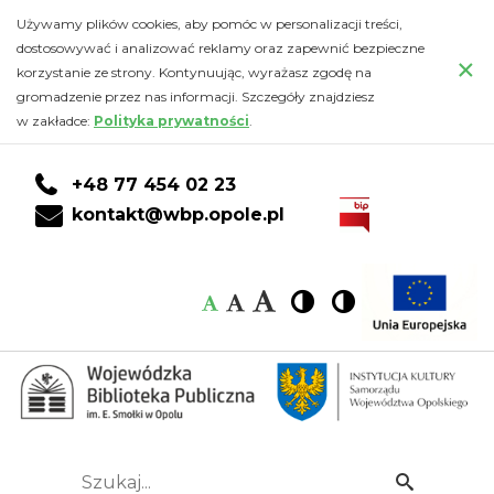
Kalendarz
Przejdź
PRZEJDŹ
PRZEJDŹ
Przejdź
Używamy plików cookies, aby pomóc w personalizacji treści,
do
DO
DO
do
dostosowywać i analizować reklamy oraz zapewnić bezpieczne
-
×
głównej
KONTA
WYSZUKIWARKI
stopki
korzystanie ze strony. Kontynuując, wyrażasz zgodę na
treści
CZYTELNIKA
gromadzenie przez nas informacji. Szczegóły znajdziesz
Wojewódzka
w zakładce:
Polityka prywatności
.
Biblioteka
+48 77 454 02 23
Publiczna
kontakt@wbp.opole.pl
im.
Czcionka:
Czcionka
Wysoki
Wysoki
Czcionka
Czcionka
Emanuela
kontrast
kontrast
domyślna
średnia
duża
Smołki
w
Opolu
Szukaj...
Idź