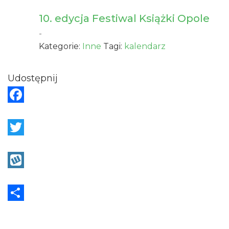
10. edycja Festiwal Książki Opole
-
Kategorie:
Inne
Tagi:
kalendarz
Udostępnij
F
a
c
T
e
w
b
i
W
o
t
y
o
t
k
S
k
e
o
h