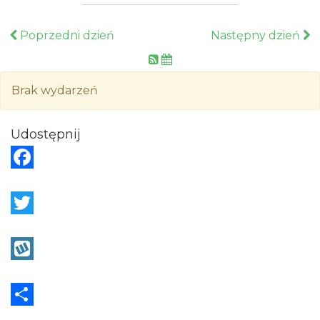
Poprzedni dzień
Następny dzień
Brak wydarzeń
Udostępnij
F
a
c
T
e
w
b
i
W
o
t
y
o
t
k
S