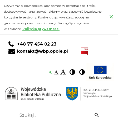
Kalendarz
Przejdź
PRZEJDŹ
PRZEJDŹ
Przejdź
Używamy plików cookies, aby pomóc w personalizacji treści,
do
DO
DO
do
dostosowywać i analizować reklamy oraz zapewnić bezpieczne
-
×
głównej
KONTA
WYSZUKIWARKI
stopki
korzystanie ze strony. Kontynuując, wyrażasz zgodę na
treści
CZYTELNIKA
gromadzenie przez nas informacji. Szczegóły znajdziesz
Wojewódzka
w zakładce:
Polityka prywatności
.
Biblioteka
+48 77 454 02 23
Publiczna
kontakt@wbp.opole.pl
im.
Czcionka:
Czcionka
Wysoki
Wysoki
Czcionka
Czcionka
Emanuela
kontrast
kontrast
domyślna
średnia
duża
Smołki
w
Opolu
Szukaj...
Idź