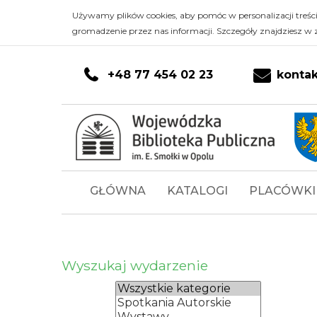
Kalendarz
Przejdź do głównej treści
PRZEJDŹ DO KONTA CZYTELNIKA
PRZEJDŹ DO WYSZUKIWARKI
Przejdź do stopki
Używamy plików cookies, aby pomóc w personalizacji treśc
gromadzenie przez nas informacji. Szczegóły znajdziesz w 
-
Wojewódzka
+48 77 454 02 23
konta
Biblioteka
Publiczna
im.
Menu
GŁÓWNA
KATALOGI
PLACÓWKI
Emanuela
główne
Smołki
w
Wyszukaj wydarzenie
Opolu