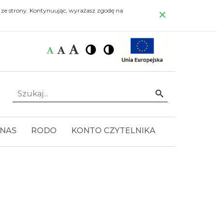
×
 ze strony. Kontynuując, wyrażasz zgodę na
Czcionka:
Czcionka
Wysoki
Wysoki
Czcionka
Czcionka
kontrast
kontrast
domyślna
średnia
duża
Szukaj...
Idź
 NAS
RODO
KONTO CZYTELNIKA