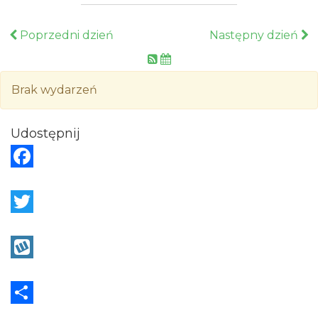
Poprzedni dzień
Następny dzień
Brak wydarzeń
Udostępnij
F
a
c
T
e
w
b
i
W
o
t
y
o
t
k
S