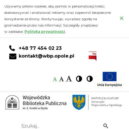
Kalendarz
Przejdź
PRZEJDŹ
PRZEJDŹ
Przejdź
Używamy plików cookies, aby pomóc w personalizacji treści,
do
DO
DO
do
dostosowywać i analizować reklamy oraz zapewnić bezpieczne
-
×
głównej
KONTA
WYSZUKIWARKI
stopki
korzystanie ze strony. Kontynuując, wyrażasz zgodę na
treści
CZYTELNIKA
gromadzenie przez nas informacji. Szczegóły znajdziesz
Wojewódzka
w zakładce:
Polityka prywatności
.
Biblioteka
+48 77 454 02 23
Publiczna
kontakt@wbp.opole.pl
im.
Czcionka:
Czcionka
Wysoki
Wysoki
Czcionka
Czcionka
Emanuela
kontrast
kontrast
domyślna
średnia
duża
Smołki
w
Opolu
Szukaj...
Idź