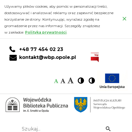
Kalendarz
Przejdź
PRZEJDŹ
PRZEJDŹ
Przejdź
Używamy plików cookies, aby pomóc w personalizacji treści,
do
DO
DO
do
dostosowywać i analizować reklamy oraz zapewnić bezpieczne
-
×
głównej
KONTA
WYSZUKIWARKI
stopki
korzystanie ze strony. Kontynuując, wyrażasz zgodę na
treści
CZYTELNIKA
gromadzenie przez nas informacji. Szczegóły znajdziesz
Wojewódzka
w zakładce:
Polityka prywatności
.
Biblioteka
+48 77 454 02 23
Publiczna
kontakt@wbp.opole.pl
im.
Czcionka:
Czcionka
Wysoki
Wysoki
Czcionka
Czcionka
Emanuela
kontrast
kontrast
domyślna
średnia
duża
Smołki
w
Opolu
Szukaj...
Idź