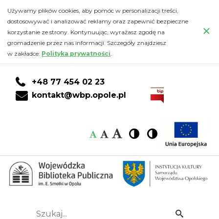
Kalendarz
Przejdź
PRZEJDŹ
PRZEJDŹ
Przejdź
Używamy plików cookies, aby pomóc w personalizacji treści,
do
DO
DO
do
dostosowywać i analizować reklamy oraz zapewnić bezpieczne
-
×
głównej
KONTA
WYSZUKIWARKI
stopki
korzystanie ze strony. Kontynuując, wyrażasz zgodę na
treści
CZYTELNIKA
gromadzenie przez nas informacji. Szczegóły znajdziesz
Wojewódzka
w zakładce:
Polityka prywatności
.
Biblioteka
+48 77 454 02 23
Publiczna
kontakt@wbp.opole.pl
im.
Czcionka:
Czcionka
Wysoki
Wysoki
Czcionka
Czcionka
Emanuela
kontrast
kontrast
domyślna
średnia
duża
Smołki
w
Opolu
Szukaj...
Idź