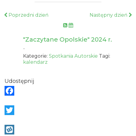
Poprzedni dzień
Następny dzień
"Zaczytane Opolskie" 2024 r.
-
Kategorie:
Spotkania Autorskie
Tagi:
kalendarz
Udostępnij
F
a
c
T
e
w