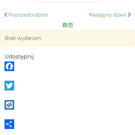
Poprzedni dzień
Następny dzień
Brak wydarzeń
Udostępnij
F
a
c
T
e
w
b
i
W
o
t
y
o
t
k
S