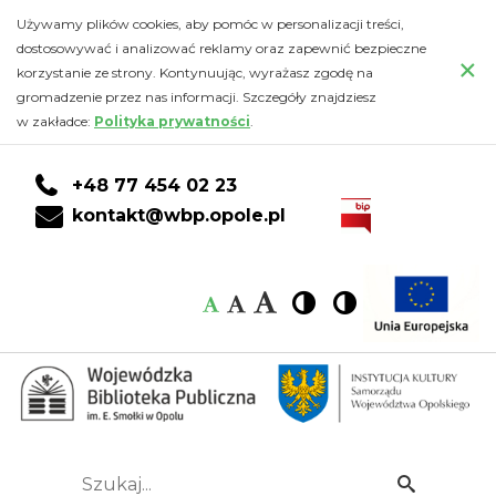
Kalendarz
Przejdź
PRZEJDŹ
PRZEJDŹ
Przejdź
Używamy plików cookies, aby pomóc w personalizacji treści,
do
DO
DO
do
dostosowywać i analizować reklamy oraz zapewnić bezpieczne
-
×
głównej
KONTA
WYSZUKIWARKI
stopki
korzystanie ze strony. Kontynuując, wyrażasz zgodę na
treści
CZYTELNIKA
gromadzenie przez nas informacji. Szczegóły znajdziesz
Wojewódzka
w zakładce:
Polityka prywatności
.
Biblioteka
+48 77 454 02 23
Publiczna
kontakt@wbp.opole.pl
im.
Czcionka:
Czcionka
Wysoki
Wysoki
Czcionka
Czcionka
Emanuela
kontrast
kontrast
domyślna
średnia
duża
Smołki
w
Opolu
Szukaj...
Idź