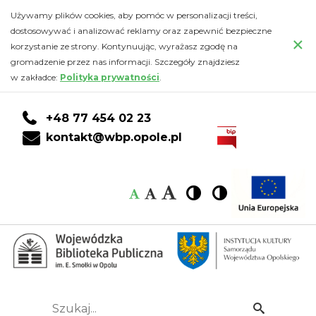
Główna
Przejdź
PRZEJDŹ
PRZEJDŹ
Przejdź
Używamy plików cookies, aby pomóc w personalizacji treści,
do
DO
DO
do
dostosowywać i analizować reklamy oraz zapewnić bezpieczne
-
×
głównej
KONTA
WYSZUKIWARKI
stopki
korzystanie ze strony. Kontynuując, wyrażasz zgodę na
treści
CZYTELNIKA
gromadzenie przez nas informacji. Szczegóły znajdziesz
Wojewódzka
w zakładce:
Polityka prywatności
.
Biblioteka
+48 77 454 02 23
Publiczna
kontakt@wbp.opole.pl
im.
Czcionka:
Czcionka
Wysoki
Wysoki
Czcionka
Czcionka
Emanuela
kontrast
kontrast
domyślna
średnia
duża
Smołki
w
Opolu
Szukaj...
Idź