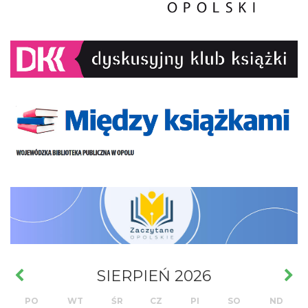
SIERPIEŃ 2026
PO
WT
ŚR
CZ
PI
SO
ND