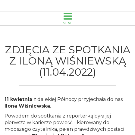
Publiczna
im.
MENU
Emanuela
Smołki
ZDJĘCIA ZE SPOTKANIA
w
Z ILONĄ WIŚNIEWSKĄ
(11.04.2022)
Opolu
11 kwietnia
z dalekiej Północy przyjechała do nas
Ilona Wiśniewska
.
Powodem do spotkania z reporterką była jej
pierwsza w karierze powieść - kierowany do
młodszego czytelnika, pełen prawdziwych postaci