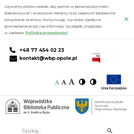
Zdjęcia
Przejdź
PRZEJDŹ
PRZEJDŹ
Przejdź
Używamy plików cookies, aby pomóc w personalizacji treści,
do
DO
DO
do
dostosowywać i analizować reklamy oraz zapewnić bezpieczne
ze
×
głównej
KONTA
WYSZUKIWARKI
stopki
korzystanie ze strony. Kontynuując, wyrażasz zgodę na
treści
CZYTELNIKA
gromadzenie przez nas informacji. Szczegóły znajdziesz
spotkania
w zakładce:
Polityka prywatności
.
z
+48 77 454 02 23
Iloną
kontakt@wbp.opole.pl
Wiśniewską
Czcionka:
Czcionka
Wysoki
Wysoki
Czcionka
Czcionka
(11.04.2022)
kontrast
kontrast
domyślna
średnia
duża
-
Wojewódzka
Biblioteka
Szukaj...
Idź