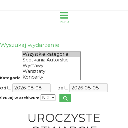
Emanuela
Smołki
MENU
w
Opolu
Wyszukaj wydarzenie
Kategorie
Od
Do
Szukaj w archiwum
UROCZYSTE