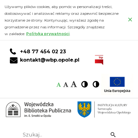
Uroczyste
Przejdź
PRZEJDŹ
PRZEJDŹ
Przejdź
Używamy plików cookies, aby pomóc w personalizacji treści,
do
DO
DO
do
dostosowywać i analizować reklamy oraz zapewnić bezpieczne
otwarcie
×
głównej
KONTA
WYSZUKIWARKI
stopki
korzystanie ze strony. Kontynuując, wyrażasz zgodę na
treści
CZYTELNIKA
gromadzenie przez nas informacji. Szczegóły znajdziesz
wystawy
w zakładce:
Polityka prywatności
.
"Rzeczy
+48 77 454 02 23
WSpaniałe"
kontakt@wbp.opole.pl
-
Czcionka:
Czcionka
Wysoki
Wysoki
Czcionka
Czcionka
Wojewódzka
kontrast
kontrast
domyślna
średnia
duża
Biblioteka
Publiczna
im.
Szukaj...
Idź