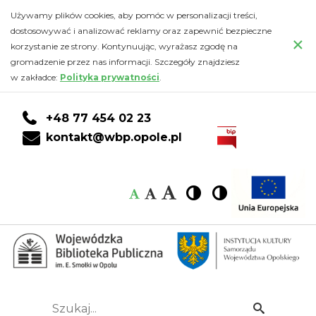
Serdecznie
Przejdź
PRZEJDŹ
PRZEJDŹ
Przejdź
Używamy plików cookies, aby pomóc w personalizacji treści,
do
DO
DO
do
dostosowywać i analizować reklamy oraz zapewnić bezpieczne
zapraszamy
×
głównej
KONTA
WYSZUKIWARKI
stopki
korzystanie ze strony. Kontynuując, wyrażasz zgodę na
treści
CZYTELNIKA
gromadzenie przez nas informacji. Szczegóły znajdziesz
-
w zakładce:
Polityka prywatności
.
Wojewódzka
+48 77 454 02 23
Biblioteka
kontakt@wbp.opole.pl
Publiczna
Czcionka:
Czcionka
Wysoki
Wysoki
Czcionka
Czcionka
im.
kontrast
kontrast
domyślna
średnia
duża
Emanuela
Smołki
w
Szukaj...
Idź