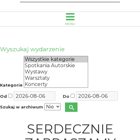
Opolu
MENU
Wyszukaj wydarzenie
Kategorie
Od
Do
Szukaj w archiwum
SERDECZNIE