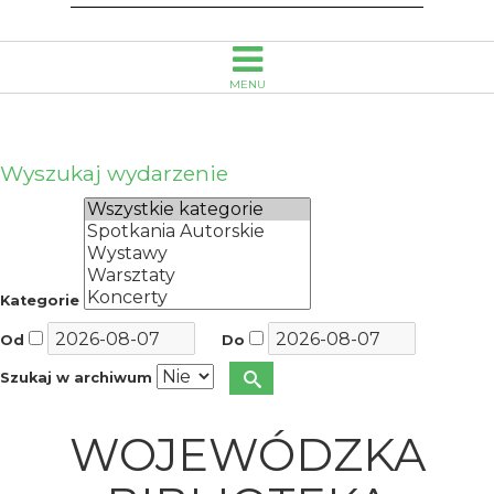
ds.
księgowości
MENU
-
Wojewódzka
Wyszukaj wydarzenie
Biblioteka
Publiczna
Kategorie
im.
Od
Do
Emanuela
Szukaj w archiwum
Smołki
WOJEWÓDZKA
w