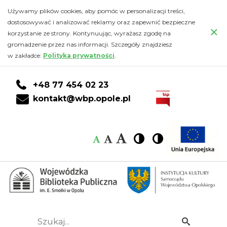
Wojewódzka
Przejdź
PRZEJDŹ
PRZEJDŹ
Przejdź
Używamy plików cookies, aby pomóc w personalizacji treści,
do
DO
DO
do
dostosowywać i analizować reklamy oraz zapewnić bezpieczne
Biblioteka
×
głównej
KONTA
WYSZUKIWARKI
stopki
korzystanie ze strony. Kontynuując, wyrażasz zgodę na
treści
CZYTELNIKA
gromadzenie przez nas informacji. Szczegóły znajdziesz
Publiczna
w zakładce:
Polityka prywatności
.
w
+48 77 454 02 23
Opolu
kontakt@wbp.opole.pl
poszukuje
Czcionka:
Czcionka
Wysoki
Wysoki
Czcionka
Czcionka
osoby
kontrast
kontrast
domyślna
średnia
duża
na
stanowisko:
Specjalista
Szukaj...
Idź