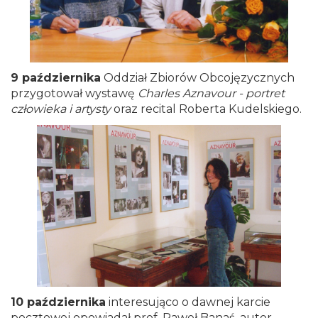
9 października
Oddział Zbiorów Obcojęzycznych
przygotował wystawę
Charles Aznavour - portret
człowieka i artysty
oraz recital Roberta Kudelskiego.
10 października
interesująco o dawnej karcie
pocztowej opowiadał prof. Paweł Banaś, autor