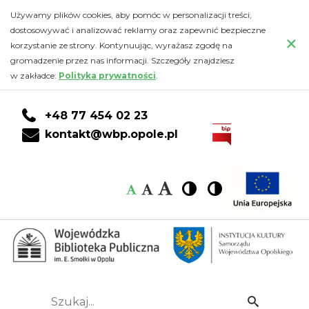
2007
Przejdź
PRZEJDŹ
PRZEJDŹ
Przejdź
Używamy plików cookies, aby pomóc w personalizacji treści,
do
DO
DO
do
dostosowywać i analizować reklamy oraz zapewnić bezpieczne
rok
×
głównej
KONTA
WYSZUKIWARKI
stopki
korzystanie ze strony. Kontynuując, wyrażasz zgodę na
treści
CZYTELNIKA
gromadzenie przez nas informacji. Szczegóły znajdziesz
-
w zakładce:
Polityka prywatności
.
Wojewódzka
+48 77 454 02 23
Biblioteka
kontakt@wbp.opole.pl
Publiczna
Czcionka:
Czcionka
Wysoki
Wysoki
Czcionka
Czcionka
im.
kontrast
kontrast
domyślna
średnia
duża
Emanuela
Smołki
w
Szukaj...
Idź